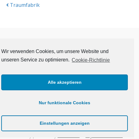
Posts
Traumfabrik
navigation
Startseite
Wir verwenden Cookies, um unsere Website und
Drabbles?
unseren Service zu optimieren.
Cookie-Richtlinie
Lesenswertes
Alle akzeptieren
Impressum
Nur funktionale Cookies
Datenschutzerklärung
Haftungsausschluss
Einstellungen anzeigen
MENU
Proudly powered by
WordPress
&
Skyrocket Themes