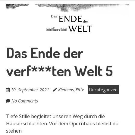
Skip
to
Das Ende der
main
content
verf***ten Welt
Das Ende der
verf***ten Welt 5
10. September 2021
Klemens_Fitte
Uncategorized
No Comments
Tiefe Stille begleitet unseren Weg durch die
Häuserschluchten. Vor dem Opernhaus bleibst du
stehen.