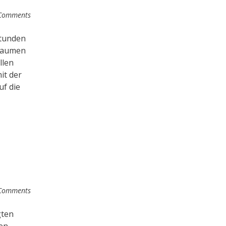
Comments
Stunden
 Daumen
llen
it der
uf die
Comments
gten
ten