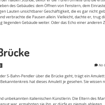
enleben des Gebäudes: dem Öffnen von Fenstern, dem Einrast
en Lauten unsichtbarer Geschäftigkeit, die es gar nicht ge
 verbrachte die Pausen allein. Vielleicht, dachte er, trug di
 liegenden Gebäude weiter. Oder das Echo einer anderen Ze
 Brücke
No 
d
er S-Bahn-Pendler über die Brücke geht, trägt ein Amulett
ekanntenkreis hat dieses Amulett je gesehen. Sie wissen n
end unbekannten italienischen Künstlerin. Die Eltern des Ma
genug war, ermahnten sie ihn, er dürfe es niemals ablegen.