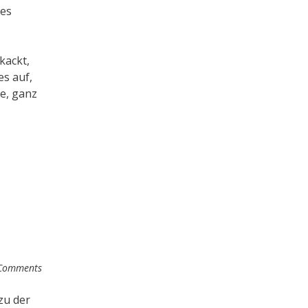
 es
kackt,
es auf,
e, ganz
Comments
zu der