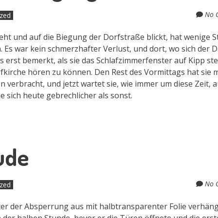
No 
ized
teht und auf die Biegung der Dorfstraße blickt, hat wenige 
 Es war kein schmerzhafter Verlust, und dort, wo sich der
s erst bemerkt, als sie das Schlafzimmerfenster auf Kipp ste
fkirche hören zu können. Den Rest des Vormittags hat sie m
erbracht, und jetzt wartet sie, wie immer um diese Zeit, a
 sich heute gebrechlicher als sonst.
ude
No 
ized
nter der Absperrung aus mit halbtransparenter Folie verhän
der halben Stunde, bevor er die Türen öffnete und die ers