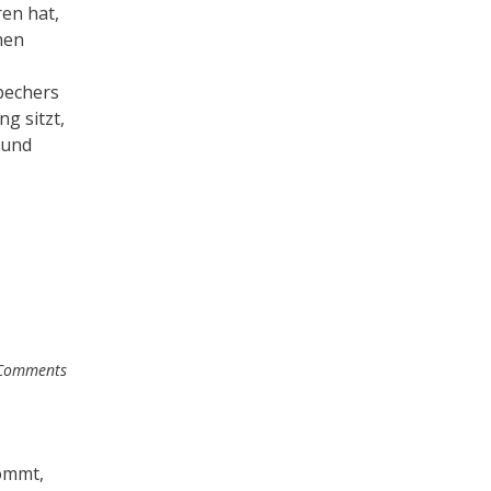
ren hat,
hen
bechers
g sitzt,
 und
Comments
kommt,