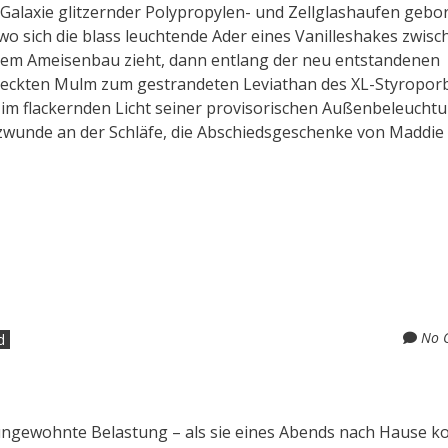
 Galaxie glitzernder Polypropylen- und Zellglashaufen gebo
 wo sich die blass leuchtende Ader eines Vanilleshakes zwisc
inem Ameisenbau zieht, dann entlang der neu entstandenen
deckten Mulm zum gestrandeten Leviathan des XL-Styropor
im flackernden Licht seiner provisorischen Außenbeleuchtun
zwunde an der Schläfe, die Abschiedsgeschenke von Maddie
No 
d
 ungewohnte Belastung – als sie eines Abends nach Hause 