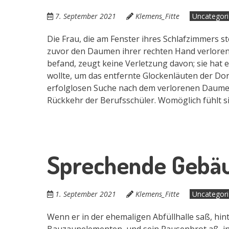
7. September 2021
Klemens_Fitte
Uncategor
Die Frau, die am Fenster ihres Schlafzimmers s
zuvor den Daumen ihrer rechten Hand verloren.
befand, zeugt keine Verletzung davon; sie hat e
wollte, um das entfernte Glockenläuten der Dor
erfolglosen Suche nach dem verlorenen Daumen v
Rückkehr der Berufsschüler. Womöglich fühlt sie
Sprechende Gebä
1. September 2021
Klemens_Fitte
Uncategor
Wenn er in der ehemaligen Abfüllhalle saß, hi
Bauzaunelementen, und sein Pausenbrot aß, in 