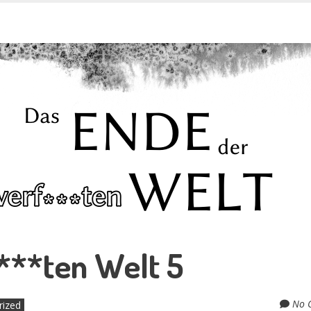
Skip
to
content
elt
***ten Welt 5
No 
rized