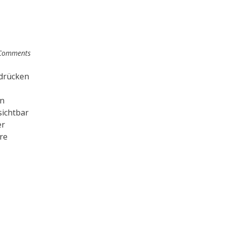
Comments
sdrücken
en
sichtbar
er
re