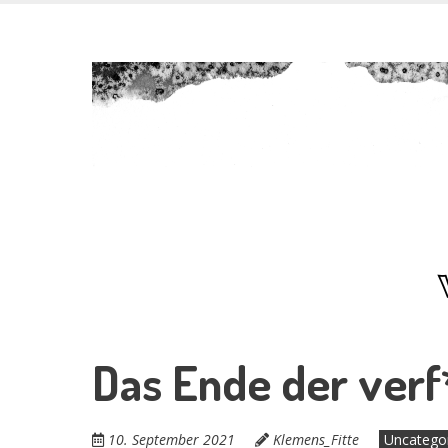
Skip
Das Ende der
to
main
content
verf***ten W
Das Ende der verf
10. September 2021
Klemens_Fitte
Uncatego