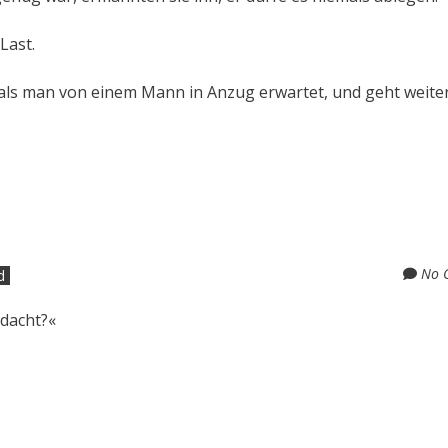
Last.
, als man von einem Mann in Anzug erwartet, und geht weiter
No 
d
edacht?«