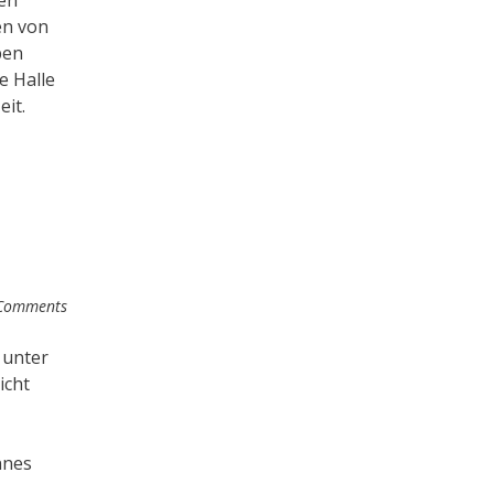
en von
ben
e Halle
it.
Comments
 unter
icht
nnes