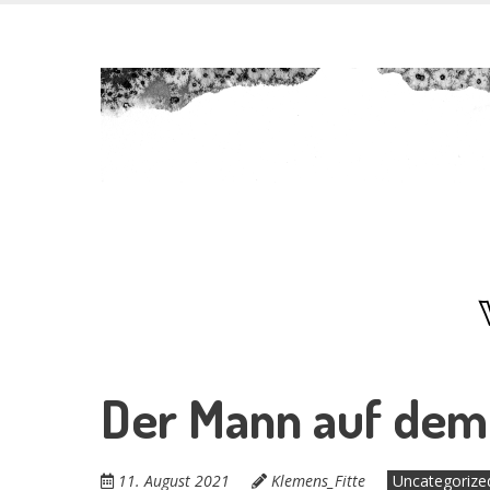
Skip
Das Ende der
to
main
content
verf***ten W
Der Mann auf dem
11. August 2021
Klemens_Fitte
Uncategorize