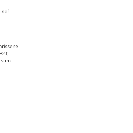
 auf
umrissene
sst,
rsten