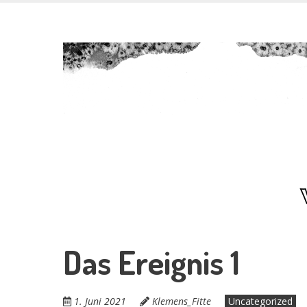
Skip
Das Ende der
to
main
content
verf***ten W
Das Ereignis 1
1. Juni 2021
Klemens_Fitte
Uncategorized