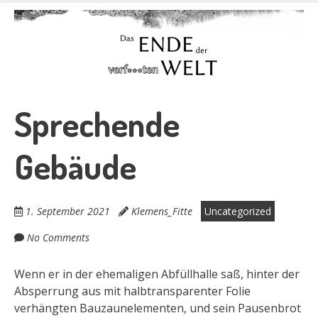
Skip
to
Das Ende der
main
content
verf***ten Welt
Sprechende
Gebäude
1. September 2021
Klemens_Fitte
Uncategorized
No Comments
Wenn er in der ehemaligen Abfüllhalle saß, hinter der
Absperrung aus mit halbtransparenter Folie
verhängten Bauzaunelementen, und sein Pausenbrot