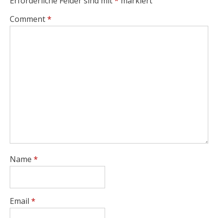
Erforderliche Felder sind mit
*
markiert
Comment
*
Name
*
Email
*